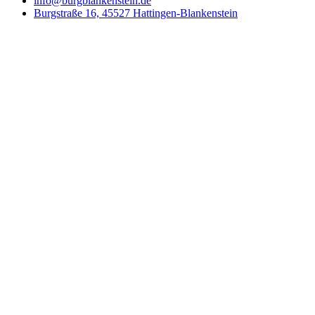
info@burgblankenstein.de
Burgstraße 16, 45527 Hattingen-Blankenstein