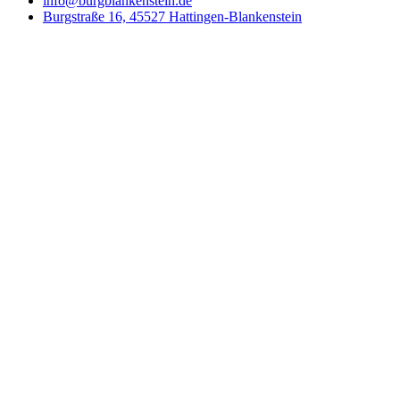
info@burgblankenstein.de
Burgstraße 16, 45527 Hattingen-Blankenstein